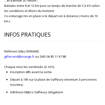
…et d’arriver à l’ heure !.
Balades entre 8 et 12 km pour un temps de marche de 3 à 4 h selon
les conditions et désirs du moment.
Co-voiturage mis en place si le départ est à distance ( moins de 10
km ).
INFOS PRATIQUES
Référent Gilles FERRAND
gilferrand@orange.fr
ou SMS 06 85 11 47 88
Chaque mois les vendredis (à 14 h).
Inscription 48h avant la sortie
Départ à 14h sur la place de Valfleury (minimum 3 personnes
inscrites).
Adhésion MJ&Co Valfleury obligatoire